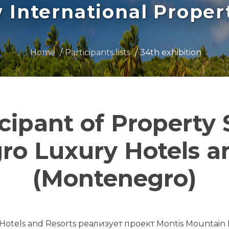
International Prope
Home
Participants lists
34th exhibition
icipant of Property
o Luxury Hotels a
(Montenegro)
tels and Resorts реализует проект Montis Mountain 