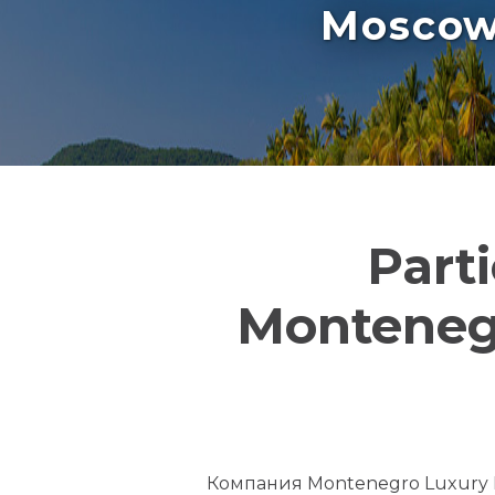
Moscow 
Part
Montenegr
Компания Montenegro Luxury Ho