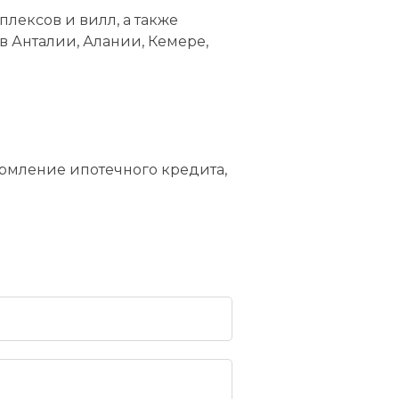
лексов и вилл, а также
 Анталии, Алании, Кемере,
рмление ипотечного кредита,