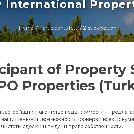
International Prope
Home
Participants lists
21st exhibition
icipant of Property
O Properties (Tur
й застройщик и агентство недвижимости – предлага
защищенность, возможность проверки всех докуме
 чистоты сделки и выдачи права собственности.