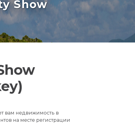
rty Show
 Show
key)
ет вам недвижимость в
нтов на месте регистрации