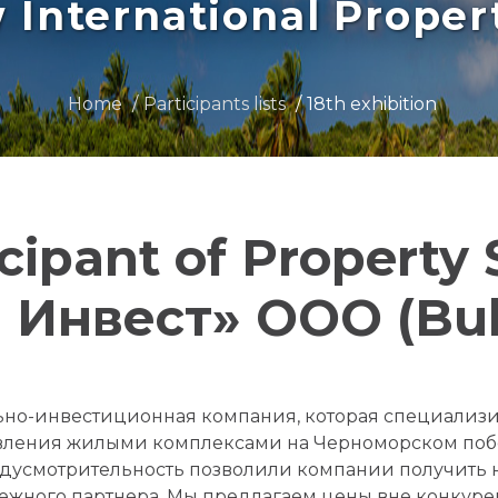
International Prope
Home
Participants lists
18th exhibition
icipant of Property
Инвест» ООО (Bul
ьно-инвестиционная компания, которая специализи
равления жилыми комплексами на Черноморском поб
едусмотрительность позволили компании получить
ежного партнера. Мы предлагаем цены вне конкуре