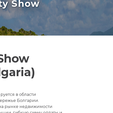
rty Show
 Show
garia)
руется в области
ережье Болгарии.
 на рынке недвижимости
нции, гибкую схему оплаты и