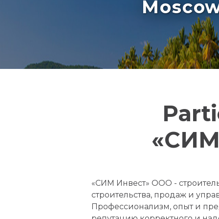
Moscow 
Part
«СИМ 
«СИМ Инвест» ООО - строител
строительства, продаж и уп
Профессионализм, опыт и пр
репутацию корректного и над