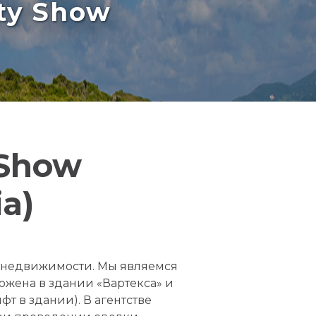
rty Show
 Show
ia)
е недвижимости. Мы являемся
ожена в здании «Вартекса» и
фт в здании). В агентстве