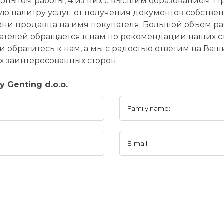
м опытом работы, 4 из них с высшим образованием.
ую палитру услуг: от получения документов собстве
ни продавца на имя покупателя. Большой объем ра
пателей обращается к нам по рекомендации наших с
ли обратитесь к нам, а мы с радостью ответим на Ва
х заинтересованных сторон.
 Genting d.o.o.
Family name:
E-mail: