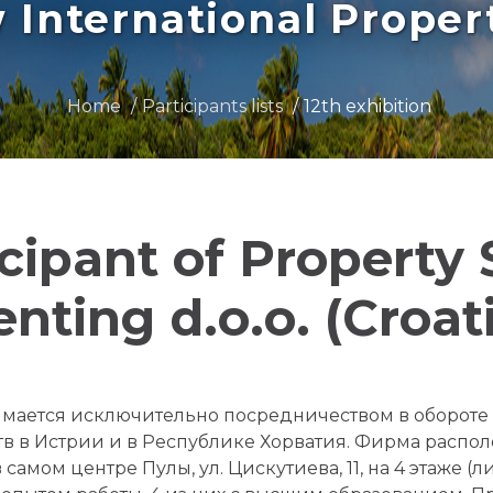
International Prope
Home
Participants lists
12th exhibition
icipant of Property
nting d.o.o. (Croat
анимается исключительно посредничеством в оборот
тв в Истрии и в Республике Хорватия. Фирма распол
амом центре Пулы, ул. Цискутиева, 11, на 4 этаже (ли