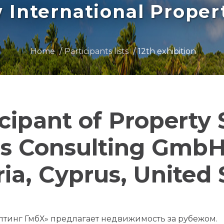
International Prope
Home
Participants lists
12th exhibition
icipant of Property
ss Consulting GmbH
ia, Cyprus, United 
лтинг ГмбХ» предлагает недвижимость за рубежом.