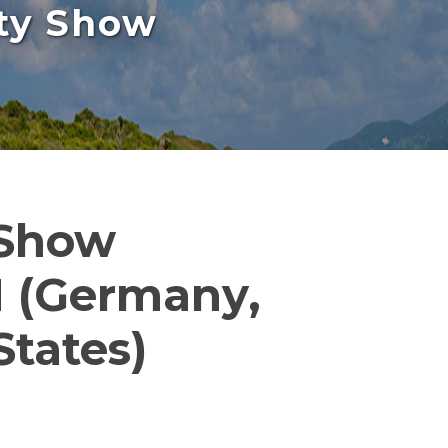
rty Show
 Show
 (Germany,
States)