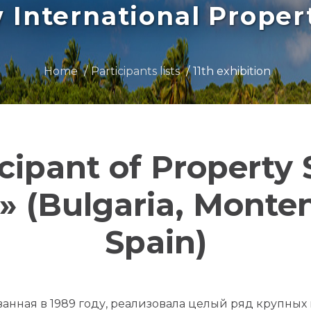
International Prope
Home
Participants lists
11th exhibition
icipant of Property
 (Bulgaria, Monten
Spain)
ванная в 1989 году, реализовала целый ряд крупны