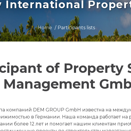
International Prope
Home
Participants lists
icipant of Property
Management Gmb
па компаний DEM GROUP GmbH известна на междун
ижимостью в Германии. Наша команда работает на
ании более 12 лет и помогает нашим клиентам прио
вестиционные проекты по строительству малоэтажно