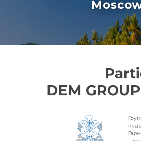
Moscow 
Part
DEM GROUP 
Груп
недв
Герм
- ин