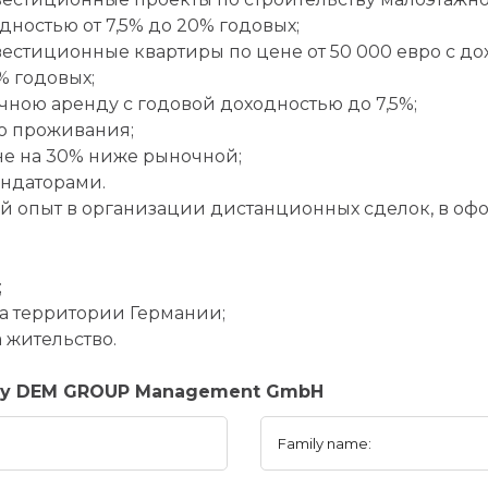
дностью от 7,5% до 20% годовых;
вестиционные квартиры по цене от 50 000 евро с до
% годовых;
очною аренду с годовой доходностью до 7,5%;
го проживания;
не на 30% ниже рыночной;
ендаторами.
й опыт в организации дистанционных сделок, в о
;
а территории Германии;
 жительство.
any DEM GROUP Management GmbH
Family name: