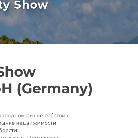
rty Show
 Show
H (Germany)
ародном рынке работой с
 рынке недвижимости
брести:
го жилья в Германии с