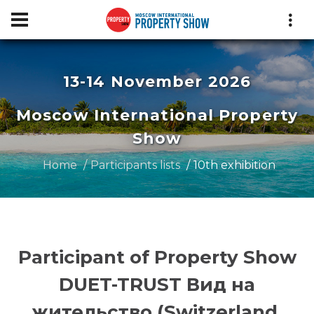
13-14 November 2026
Moscow International Property
Show
Home
Participants lists
10th exhibition
Participant of Property Show
DUET-TRUST Вид на
жительство (Switzerland,