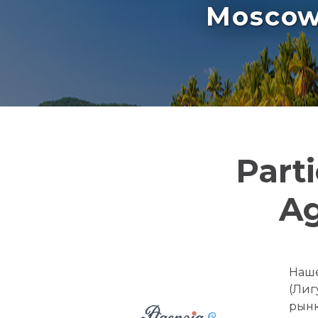
Moscow 
Part
Ag
Наше
(Лиг
рынк