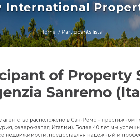
International Prope
Home
Participants lists
icipant of Property
enzia Sanremo (Ita
 агентство расположено в Сан-Ремо – престижном
урия, северо-запад Италии). Более 40 лет мы успеш
е недвижимости, предоставляя надежный и профе