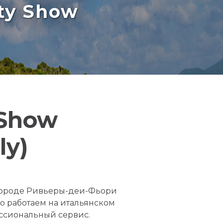
rty Show
 Show
ly)
 городе Ривьеры-деи-Фьори
но работаем на итальянском
ссиональный сервис.