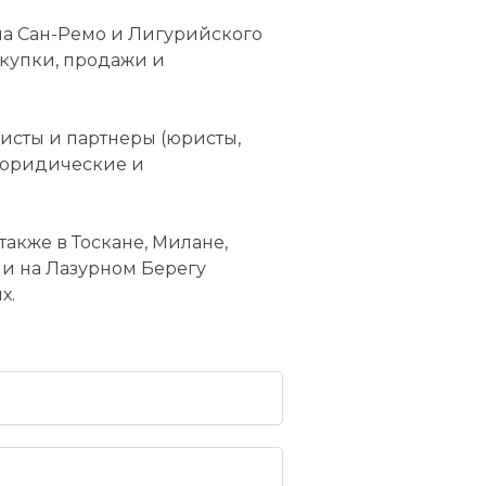
на Сан-Ремо и Лигурийского
окупки, продажи и
исты и партнеры (юристы,
 юридические и
акже в Тоскане, Милане,
ми на Лазурном Берегу
х.