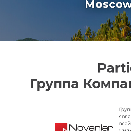
Moscow 
Part
Группа Компан
Груп
явля
всей
жилы