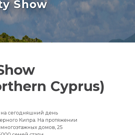
rty Show
 Show
rthern Cyprus)
и на сегодняшний день
ерного Кипра. На протяжении
 многоэтажных домов, 25
5000 семей стали