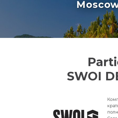
Moscow 
Part
SWOI D
Комп
крат
полн