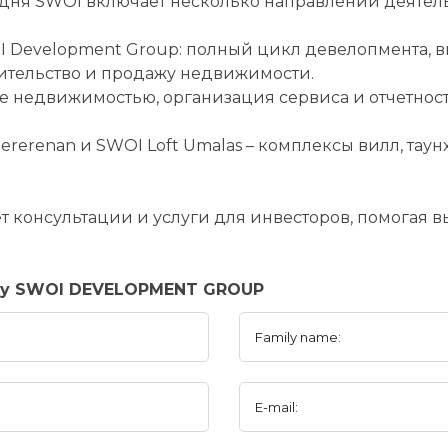
дня SWOI включает несколько направлений деятель
 Development Group: полный цикл девелопмента, 
ительство и продажу недвижимости.
 недвижимостью, организация сервиса и отчетност
ererenan и SWOI Loft Umalas – комплексы вилл, таун
т консультации и услуги для инвесторов, помогая 
any SWOI DEVELOPMENT GROUP
Family name:
E-mail: