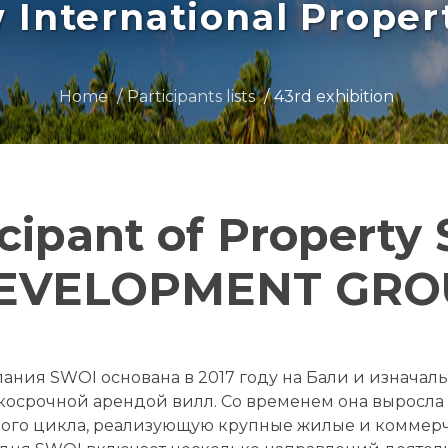
International Prope
Home
Participants lists
43rd exhibition
icipant of Property
EVELOPMENT GROUP
ания SWOI основана в 2017 году на Бали и изначал
косрочной арендой вилл. Со временем она выросл
ого цикла, реализующую крупные жилые и коммерче