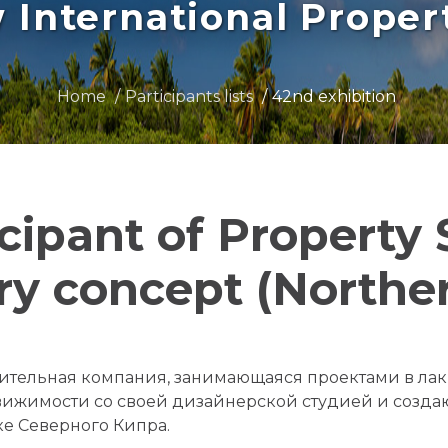
International Prope
Home
Participants lists
42nd exhibition
icipant of Property
ury concept (Northe
ительная компания, занимающаяся проектами в ла
ижимости со своей дизайнерской студией и созд
е Северного Кипра.