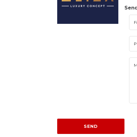
Send
F
P
M
SEND