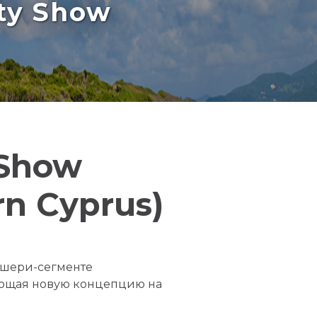
rty Show
 Show
rn Cyprus)
кшери-сегменте
ающая новую концепцию на