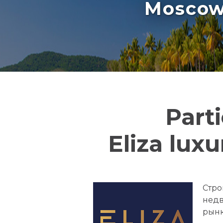
Moscow 
Part
Eliza lux
Стро
недв
рынк