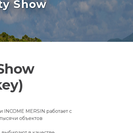
rty Show
 Show
ey)
 INCOME MERSIN работает с
 тысячи объектов
 выбирают в качестве