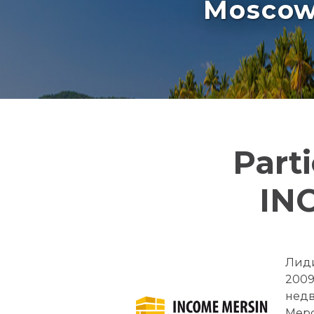
Moscow 
Part
IN
Лиди
2009
нед
Мерс