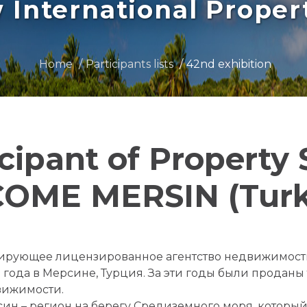
International Prope
Home
Participants lists
42nd exhibition
icipant of Property
COME MERSIN (Turk
рующее лицензированное агентство недвижимости
 года в Мерсине, Турция. За эти годы были проданы
вижимости.
ин – регион на берегу Средиземного моря, который