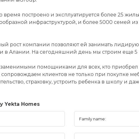
то время построено и эксплуатируется более 25 жил
ообразной инфраструктурой, и более 5000 семей из 
ный рост компании позволяют ей занимать лидиру
и в Алании. На сегодняшний день мы строим еще 5
езаменимыми помощниками для всех, кто приобрел 
 сопровождаем клиентов не только при покупке меб
тельство, страховку, устроить ребенка в школу и да
y Yekta Homes
Family name: