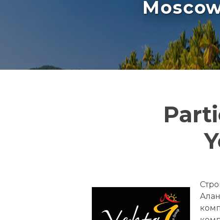
Moscow 
Part
Y
Стро
Алан
комп
комп