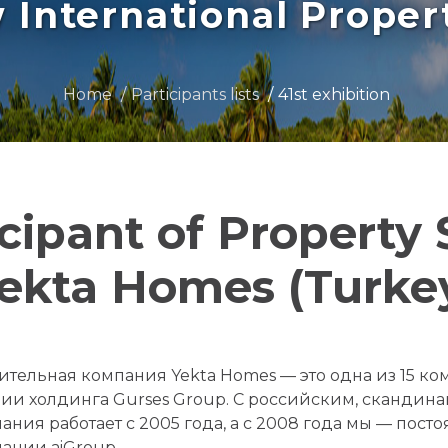
International Prope
Home
Participants lists
41st exhibition
icipant of Property
ekta Homes (Turke
ительная компания Yekta Homes — это одна из 15 к
ии холдинга Gurses Group. С российским, сканди
ания работает с 2005 года, а с 2008 года мы — пост
ании aiGroup.