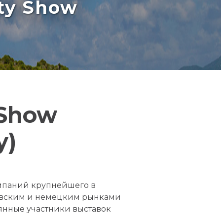
rty Show
 Show
y)
омпаний крупнейшего в
навским и немецким рынками
оянные участники выставок