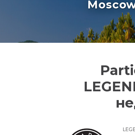
Moscow 
Part
LEGEND
не
LEGE