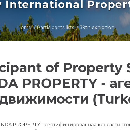
International Prope
Home
Participants lists
39th exhibition
icipant of Property
A PROPERTY - аг
движимости (Turk
NDA PROPERTY – сертифицированная консалтингов