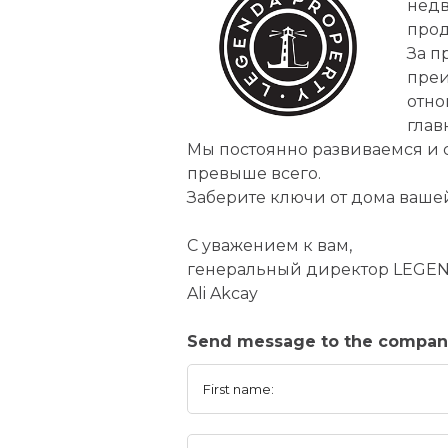
недв
прод
За п
преи
отно
глав
Мы постоянно развиваемся и 
превыше всего.
Заберите ключи от дома ваше
С уважением к вам,
генеральный директор LEGE
Ali Akcay
Send message to the compa
First name: