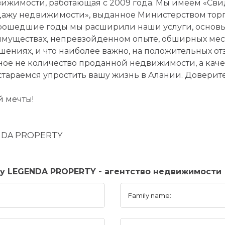
ижимости, работающая с 2009 года. Мы имеем «Сви
ажу недвижимости», выданное Министерством торг
рошедшие годы мы расширили наши услуги, основы
муществах, непревзойденном опыте, обширных ме
шениях, и что наиболее важно, на положительных от
ное не количество проданной недвижимости, а каче
стараемся упростить вашу жизнь в Алании. Довери
й мечты!
NDA PROPERTY
ny LEGENDA PROPERTY - агентство недвижимости
Family name: