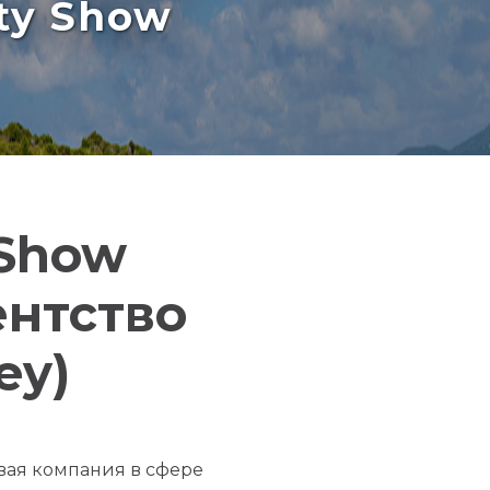
rty Show
 Show
ентство
ey)
ая компания в сфере