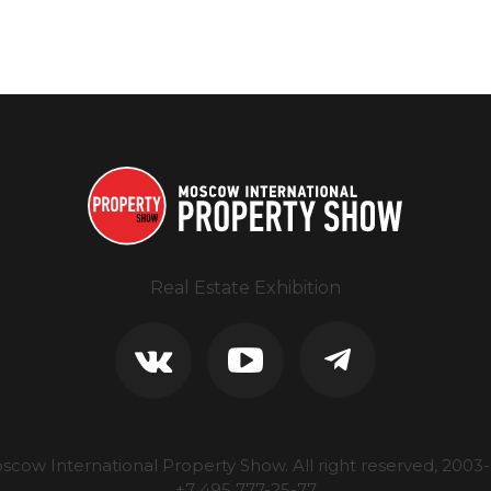
Real Estate Exhibition
scow International Property Show.
All right reserved, 2003-
+7 495 777-25-77