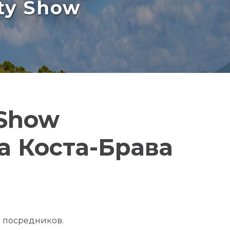
rty Show
 Show
на Коста-Брава
з посредников.