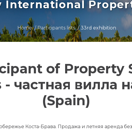
International Prope
Home
Participants lists
33rd exhibition
icipant of Property
ns - частная вилла 
(Spain)
побережье Коста-Брава. Продажа и летняя аренда бе