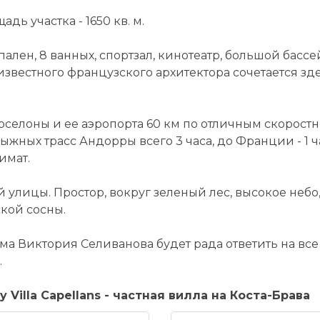
дь участка - 1650 кв. м.
спален, 8 ванных, спортзал, кинотеатр, большой басс
известного французского архитектора сочетается зд
селоны и ее аэропорта 60 км по отличным скоростн
лыжных трасс Андорры всего 3 часа, до Франции - 1 
имат.
й улицы. Простор, вокруг зеленый лес, высокое небо
кой сосны.
а Виктория Селиванова будет рада ответить на все
.
 Villa Capellans - частная вилла на Коста-Брава