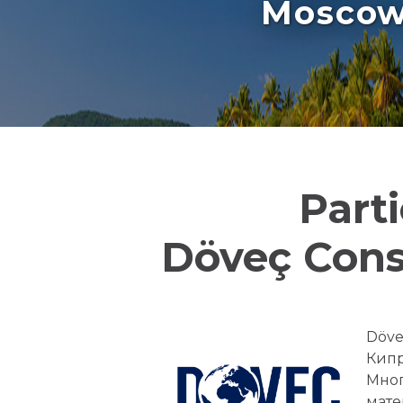
Moscow 
Part
Döveç Cons
Döve
Кипр
Мног
мате