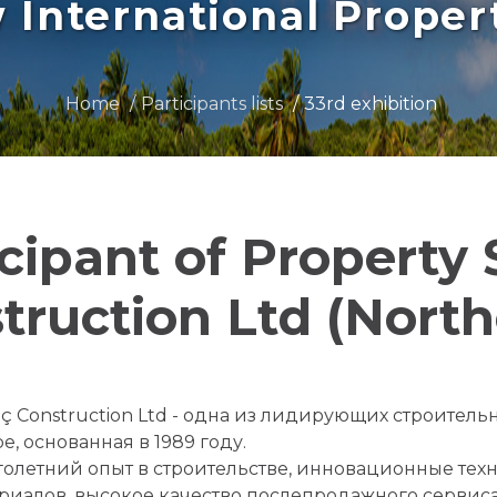
International Prope
Home
Participants lists
33rd exhibition
icipant of Property
truction Ltd (North
ç Construction Ltd - одна из лидирующих строител
е, основанная в 1989 году.
олетний опыт в строительстве, инновационные те
риалов, высокое качество послепродажного сервис