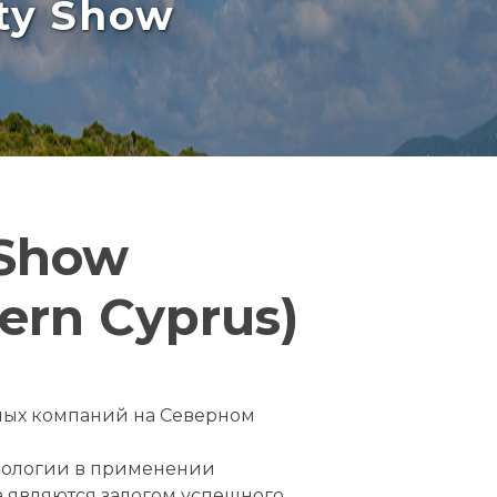
rty Show
 Show
ern Cyprus)
ьных компаний на Северном
хнологии в применении
а являются залогом успешного