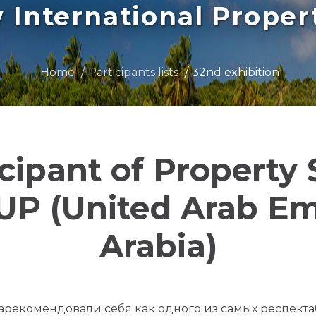
International Prope
Home
Participants lists
32nd exhibition
icipant of Property
 (United Arab Emi
Arabia)
зарекомендовали себя как одного из самых респект