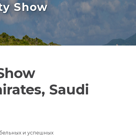
rty Show
 Show
rates, Saudi
абельных и успешных