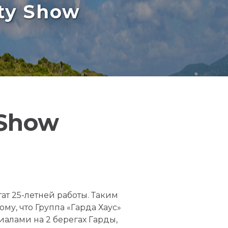
rty Show
 Show
ат 25-летней работы. Таким
у, что Группа «Гарда Хаус»
иалами на 2 берегах Гарды,