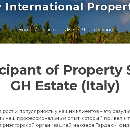
International Prope
Home
Participants lists
31st exhibition
icipant of Property
GH Estate (Italy)
ст и популярность у наших клиентов – это результ
 наш профессиональный опыт, который привел к том
 риэлторской организацией на озере Гарда с 4 фил