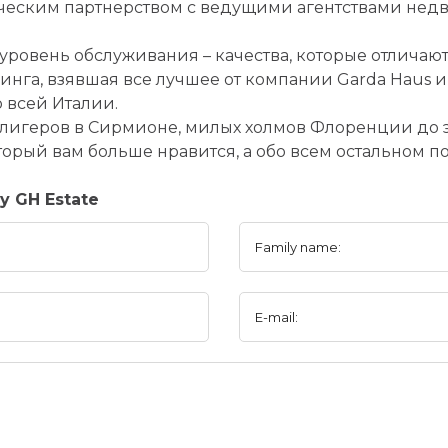
ческим партнерством с ведущими агентствами нед
овень обслуживания – качества, которые отличают н
нга, взявшая все лучшее от компании Garda Haus и
 всей Италии.
алигеров в Сирмионе, милых холмов Флоренции до э
оторый вам больше нравится, а обо всем остальном п
y GH Estate
Family name:
E-mail: