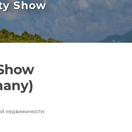
rty Show
 Show
many)
лой недвижимости.