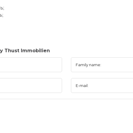
ь;
ь;
y Thust Immobilien
Family name:
E-mail: