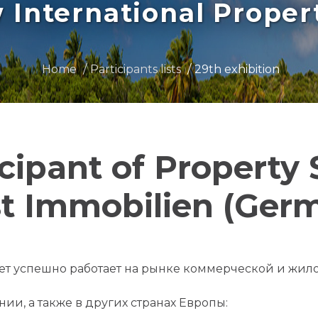
International Prope
Home
Participants lists
29th exhibition
icipant of Property
t Immobilien (Ger
лет успешно работает на рынке коммерческой и жи
ии, а также в других странах Европы: