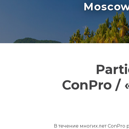
Moscow 
Part
ConPro /
В течение многих лет СonPro 