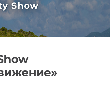
rty Show
 Show
движение»