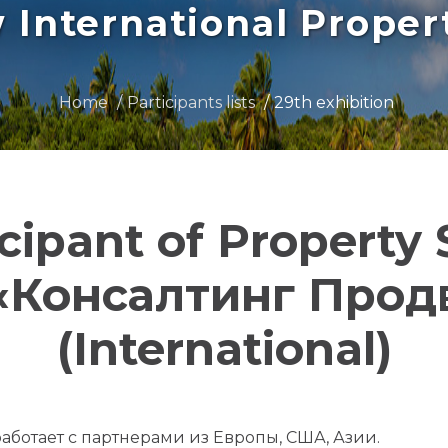
International Prope
Home
Participants lists
29th exhibition
icipant of Property
 «Консалтинг Про
(International)
работает с партнерами из Европы, США, Азии.