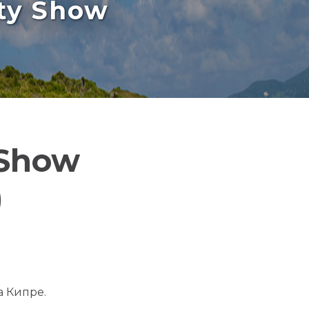
rty Show
 Show
)
а Кипре.