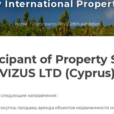
International Prope
Home
Participants lists
28th exhibition
icipant of Property
VIZUS LTD (Cyprus
 следующие направления :
покупка, продажа, аренда объектов недвижимости н