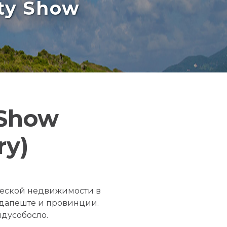
rty Show
 Show
y)
еской недвижимости в
удапеште и провинции.
йдусобосло.