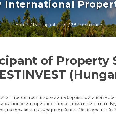
International Prope
Home
Participants lists
28th exhibition
icipant of Property
STINVEST (Hungar
VEST предлагает широкий выбор жилой и коммерч
ры, новое и вторичное жилье, дома и виллы в г. Б
н, на термальных курортах г. Хевиз, Залакарош и Ха