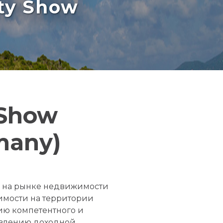
rty Show
 Show
many)
х на рынке недвижимости
имости на территории
цию компетентного и
авлению доходной