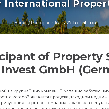
International Prope
Home
Participants lists
27th exhibition
icipant of Property
Invest GmbH (Ger
дной из крупнейших компаний, успешно работающи
остью которой является продажа доходной недвиж
 присутствия на рынке компания заработала репута
нта для иностранных инвесторов по покупке и упр