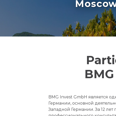
Moscow 
Part
BMG 
BMG Invest GmbH является о
Германии, основной деятельн
Западной Германии. За 12 лет
профессионального консульта