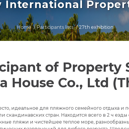
International Prope
Home
Participants lists
27th exhibition
icipant of Property
ea House Co., Ltd (T
есто, идеальное для пляжного семейного отдыха и 
скандинавских стран. Находится всего в 2 ч езды от
ные пляжи и чистейшее теплое море, разнообразн
истических развлечений для любого возраста. Швед