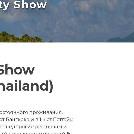
rty Show
 Show
hailand)
постоянного проживания.
 Бангкока и в 1 ч от Паттайи.
ые недорогие рестораны и
ский девелопер, имеющий 15