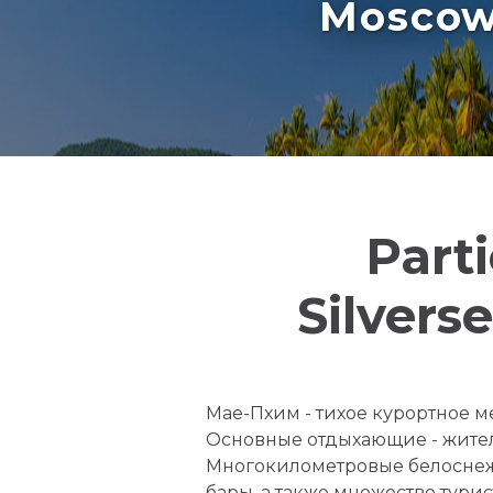
Moscow 
Part
Silvers
Мае-Пхим - тихое курортное м
Основные отдыхающие - жители 
Многокилометровые белоснеж
бары, а также множество тур