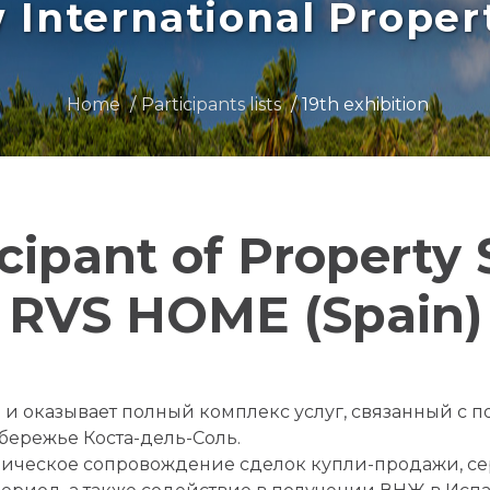
International Prope
Home
Participants lists
19th exhibition
icipant of Property
RVS HOME (Spain)
и оказывает полный комплекс услуг, связанный с п
ережье Коста-дель-Соль.
ическое сопровождение сделок купли-продажи, сер