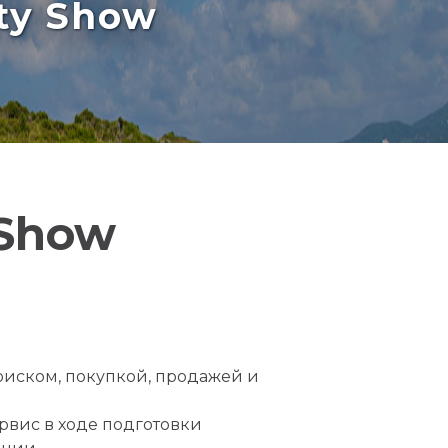
rty Show
 Show
оиском, покупкой, продажей и
вис в ходе подготовки