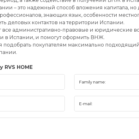
ериод, а также содействие в получении ВНЖ в Исп
нии – это надежный способ вложения капитала, но
офессионалов, знающих язык, особенности местног
еть деловых контактов на территории Испании.
 все административно-правовые и юридические во
 в Испании, и помогут оформить ВНЖ.
я подобрать покупателям максимально подходящий
пании.
ny RVS HOME
Family name:
E-mail: