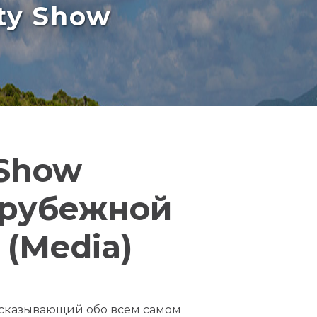
rty Show
 Show
арубежной
(Media)
ссказывающий обо всем самом