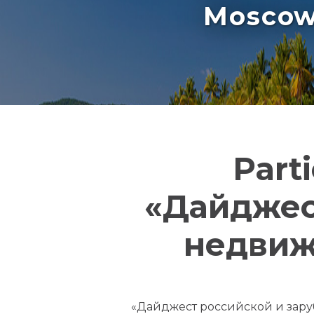
Moscow 
Part
«Дайджес
недвиж
«Дайджест российской и зар