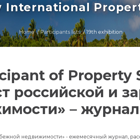
International Prope
Home
Participants lists
19th exhibition
icipant of Property
т российской и з
имости» – журнал 
убежной недвижимости» - ежемесячный журнал, ра