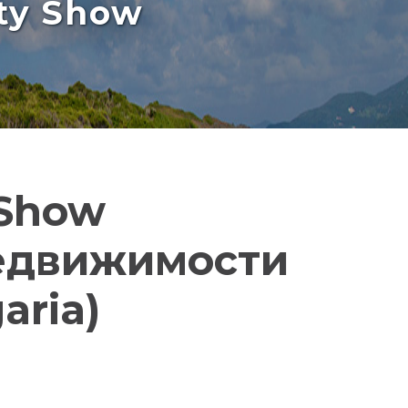
rty Show
 Show
едвижимости
aria)