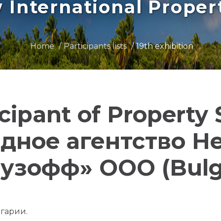
International Prope
Home
Participants lists
19th exhibition
icipant of Property
дное агентство Н
узофф» ООО (Bulg
гарии.