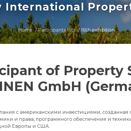
International Prope
Home
Participants lists
16th exhibition
icipant of Property
NEN GmbH (Germ
пания с американскими инвестициями, созданная 
мики и права, программного обеспечения и техни
адной Европы и США.