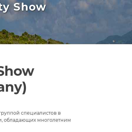
rty Show
 Show
any)
группой специалистов в
ки, обладающих многолетним